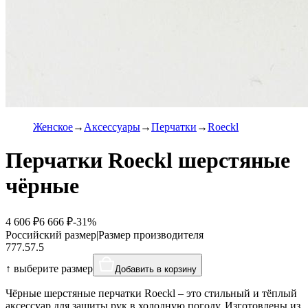
Женское
Аксессуары
Перчатки
Roeckl
Перчатки Roeckl шерстяные
чёрные
4 606 ₽
6 666 ₽
-31%
Российский размер
|
Размер производителя
7
7
7.5
7.5
↑ выберите размер
Добавить в корзину
Чёрные шерстяные перчатки Roeckl – это стильный и тёплый
аксессуар для защиты рук в холодную погоду. Изготовлены из