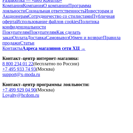
Разработка — «Веб Креатор»
Компания
Компания
О компании
Программа
лояльности
Социальная ответственность
Инвесторам и
Акционерам
Сотрудничество со стилистами
Публичная
оферта
Использование файлов cookies
Политика
конфиденциальности
Покупателям
Покупателям
Как сделать
заказ
Оплата
Доставка
Cамовывоз
Обмен и возврат
Правила
продажи
Статьи
Контакты
Адреса магазинов сети ХЦ →
Контакт–центр интернет-магазина:
8 800 234 01 22
(бесплатно по России)
+7 495 933 74 93
(Москва)
support@x-moda.ru
Контакт–центр программы лояльности:
+7 499 929 04 90
(Москва)
Loyalty@hcdom.ru