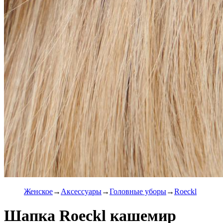
Женское
Аксессуары
Головные уборы
Roeckl
Шапка Roeckl кашемир