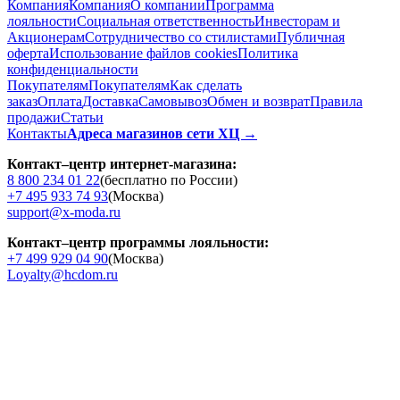
Компания
Компания
О компании
Программа
лояльности
Социальная ответственность
Инвесторам и
Акционерам
Сотрудничество со стилистами
Публичная
оферта
Использование файлов cookies
Политика
конфиденциальности
Покупателям
Покупателям
Как сделать
заказ
Оплата
Доставка
Cамовывоз
Обмен и возврат
Правила
продажи
Статьи
Контакты
Адреса магазинов сети ХЦ →
Контакт–центр интернет-магазина:
8 800 234 01 22
(бесплатно по России)
+7 495 933 74 93
(Москва)
support@x-moda.ru
Контакт–центр программы лояльности:
+7 499 929 04 90
(Москва)
Loyalty@hcdom.ru