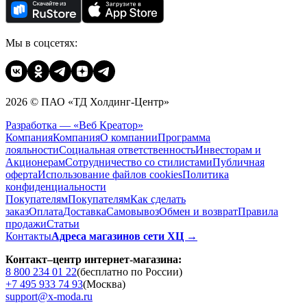
Мы в соцсетях:
2026 © ПАО «ТД Холдинг-Центр»
Разработка — «Веб Креатор»
Компания
Компания
О компании
Программа
лояльности
Социальная ответственность
Инвесторам и
Акционерам
Сотрудничество со стилистами
Публичная
оферта
Использование файлов cookies
Политика
конфиденциальности
Покупателям
Покупателям
Как сделать
заказ
Оплата
Доставка
Cамовывоз
Обмен и возврат
Правила
продажи
Статьи
Контакты
Адреса магазинов сети ХЦ →
Контакт–центр интернет-магазина:
8 800 234 01 22
(бесплатно по России)
+7 495 933 74 93
(Москва)
support@x-moda.ru