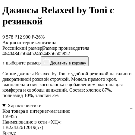
Джинсы Relaxed by Toni с
резинкой
9 578 ₽
12 900 ₽
-26%
Акция интернет-магазина
Российский размер
|
Размер производителя
46
40
48
42
50
44
52
46
54
48
56
50
58
52
↑ выберите размер
Добавить в корзину
Синие джинсы Relaxed by Toni с удобной резинкой на талии и
декоративной розовой строчкой. Модель прямого кроя,
выполнена из мягкого хлопка с добавлением эластана для
комфорта и свободы движений. Состав: хлопок 87%,
полиамид 10%, эластан 3%
Характеристики
Код товара в интернет-магазине:
159955
Наименование в сети «ХЦ»:
LB22432612019(57)
Бренд: