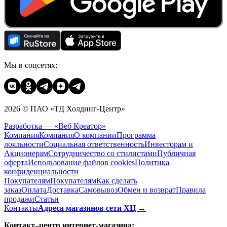
Мы в соцсетях:
2026 © ПАО «ТД Холдинг-Центр»
Разработка — «Веб Креатор»
Компания
Компания
О компании
Программа
лояльности
Социальная ответственность
Инвесторам и
Акционерам
Сотрудничество со стилистами
Публичная
оферта
Использование файлов cookies
Политика
конфиденциальности
Покупателям
Покупателям
Как сделать
заказ
Оплата
Доставка
Cамовывоз
Обмен и возврат
Правила
продажи
Статьи
Контакты
Адреса магазинов сети ХЦ →
Контакт–центр интернет-магазина: