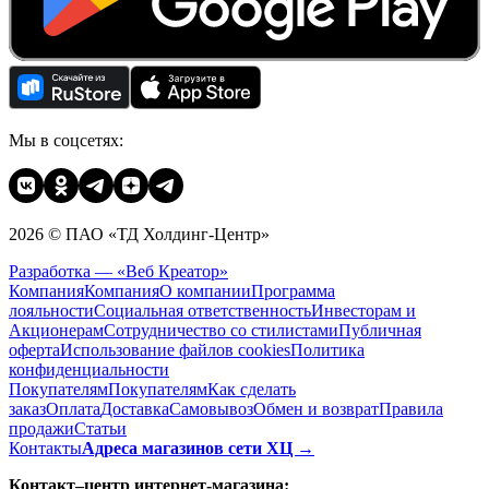
Мы в соцсетях:
2026 © ПАО «ТД Холдинг-Центр»
Разработка — «Веб Креатор»
Компания
Компания
О компании
Программа
лояльности
Социальная ответственность
Инвесторам и
Акционерам
Сотрудничество со стилистами
Публичная
оферта
Использование файлов cookies
Политика
конфиденциальности
Покупателям
Покупателям
Как сделать
заказ
Оплата
Доставка
Cамовывоз
Обмен и возврат
Правила
продажи
Статьи
Контакты
Адреса магазинов сети ХЦ →
Контакт–центр интернет-магазина: