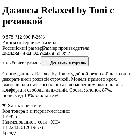
Джинсы Relaxed by Toni с
резинкой
9 578 ₽
12 900 ₽
-26%
Акция интернет-магазина
Российский размер
|
Размер производителя
46
40
48
42
50
44
52
46
54
48
56
50
58
52
↑ выберите размер
Добавить в корзину
Синие джинсы Relaxed by Toni с удобной резинкой на талии и
декоративной розовой строчкой. Модель прямого кроя,
выполнена из мягкого хлопка с добавлением эластана для
комфорта и свободы движений. Состав: хлопок 87%,
полиамид 10%, эластан 3%
Характеристики
Код товара в интернет-магазине:
159955
Наименование в сети «ХЦ»:
LB22432612019(57)
Бренд: