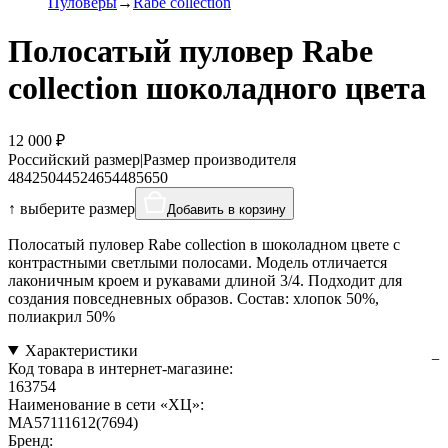
Пуловеры
Rabe collection
Полосатый пуловер Rabe
collection шоколадного цвета
12 000 ₽
Российский размер
|
Размер производителя
48
42
50
44
52
46
54
48
56
50
↑ выберите размер
Добавить в корзину
Полосатый пуловер Rabe collection в шоколадном цвете с
контрастными светлыми полосами. Модель отличается
лаконичным кроем и рукавами длиной 3/4. Подходит для
создания повседневных образов. Состав: хлопок 50%,
полиакрил 50%
Характеристики
Код товара в интернет-магазине:
163754
Наименование в сети «ХЦ»:
MA57111612(7694)
Бренд: