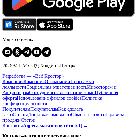
Мы в соцсетях:
2026 © ПАО «ТД Холдинг-Центр»
Разработка — «Веб Креатор»
Компания
Компания
О компании
Программа
лояльности
Социальная ответственность
Инвесторам и
Акционерам
Сотрудничество со стилистами
Публичная
оферта
Использование файлов cookies
Политика
конфиденциальности
Покупателям
Покупателям
Как сделать
заказ
Оплата
Доставка
Cамовывоз
Обмен и возврат
Правила
продажи
Статьи
Контакты
Адреса магазинов сети ХЦ →
Контакт–центр интернет-магазина: