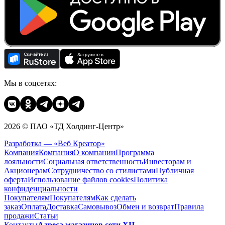
Мы в соцсетях:
2026 © ПАО «ТД Холдинг-Центр»
Разработка — «Веб Креатор»
Компания
Компания
О компании
Программа
лояльности
Социальная ответственность
Инвесторам и
Акционерам
Сотрудничество со стилистами
Публичная
оферта
Использование файлов cookies
Политика
конфиденциальности
Покупателям
Покупателям
Как сделать
заказ
Оплата
Доставка
Cамовывоз
Обмен и возврат
Правила
продажи
Статьи
Контакты
Адреса магазинов сети ХЦ →