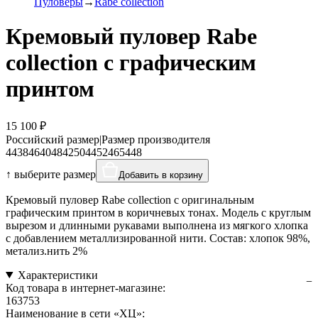
Пуловеры
Rabe collection
Кремовый пуловер Rabe
collection с графическим
принтом
15 100 ₽
Российский размер
|
Размер производителя
44
38
46
40
48
42
50
44
52
46
54
48
↑ выберите размер
Добавить в корзину
Кремовый пуловер Rabe collection с оригинальным
графическим принтом в коричневых тонах. Модель с круглым
вырезом и длинными рукавами выполнена из мягкого хлопка
с добавлением металлизированной нити. Состав: хлопок 98%,
метализ.нить 2%
Характеристики
Код товара в интернет-магазине:
163753
Наименование в сети «ХЦ»: