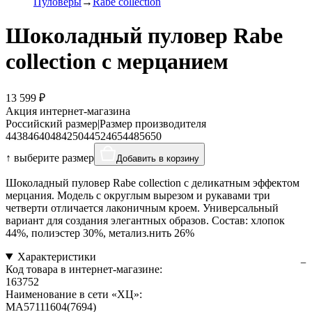
Пуловеры
Rabe collection
Шоколадный пуловер Rabe
collection с мерцанием
13 599 ₽
Акция интернет-магазина
Российский размер
|
Размер производителя
44
38
46
40
48
42
50
44
52
46
54
48
56
50
↑ выберите размер
Добавить в корзину
Шоколадный пуловер Rabe collection с деликатным эффектом
мерцания. Модель с округлым вырезом и рукавами три
четверти отличается лаконичным кроем. Универсальный
вариант для создания элегантных образов. Состав: хлопок
44%, полиэстер 30%, метализ.нить 26%
Характеристики
Код товара в интернет-магазине:
163752
Наименование в сети «ХЦ»:
MA57111604(7694)