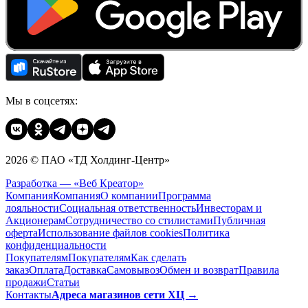
Мы в соцсетях:
2026 © ПАО «ТД Холдинг-Центр»
Разработка — «Веб Креатор»
Компания
Компания
О компании
Программа
лояльности
Социальная ответственность
Инвесторам и
Акционерам
Сотрудничество со стилистами
Публичная
оферта
Использование файлов cookies
Политика
конфиденциальности
Покупателям
Покупателям
Как сделать
заказ
Оплата
Доставка
Cамовывоз
Обмен и возврат
Правила
продажи
Статьи
Контакты
Адреса магазинов сети ХЦ →