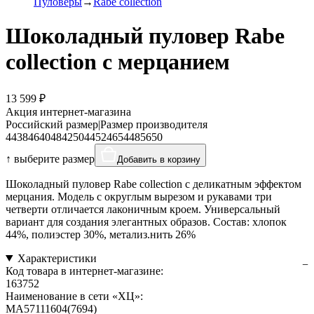
Пуловеры
Rabe collection
Шоколадный пуловер Rabe
collection с мерцанием
13 599 ₽
Акция интернет-магазина
Российский размер
|
Размер производителя
44
38
46
40
48
42
50
44
52
46
54
48
56
50
↑ выберите размер
Добавить в корзину
Шоколадный пуловер Rabe collection с деликатным эффектом
мерцания. Модель с округлым вырезом и рукавами три
четверти отличается лаконичным кроем. Универсальный
вариант для создания элегантных образов. Состав: хлопок
44%, полиэстер 30%, метализ.нить 26%
Характеристики
Код товара в интернет-магазине:
163752
Наименование в сети «ХЦ»:
MA57111604(7694)