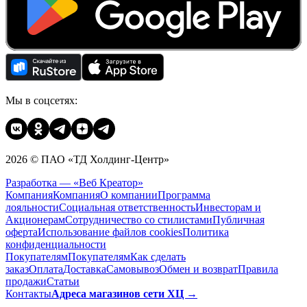
Мы в соцсетях:
2026 © ПАО «ТД Холдинг-Центр»
Разработка — «Веб Креатор»
Компания
Компания
О компании
Программа
лояльности
Социальная ответственность
Инвесторам и
Акционерам
Сотрудничество со стилистами
Публичная
оферта
Использование файлов cookies
Политика
конфиденциальности
Покупателям
Покупателям
Как сделать
заказ
Оплата
Доставка
Cамовывоз
Обмен и возврат
Правила
продажи
Статьи
Контакты
Адреса магазинов сети ХЦ →