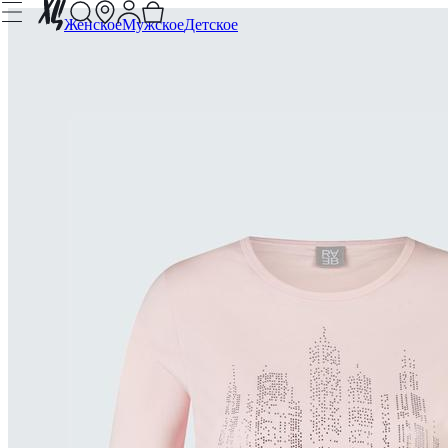
Женское
Мужское
Детское