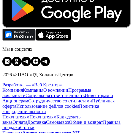
Мы в соцсетях:
2026 © ПАО «ТД Холдинг-Центр»
Разработка — «Веб Креатор»
Компания
Компания
О компании
Программа
лояльности
Социальная ответственность
Инвесторам и
Акционерам
Сотрудничество со стилистами
Публичная
оферта
Использование файлов cookies
Политика
конфиденциальности
Покупателям
Покупателям
Как сделать
заказ
Оплата
Доставка
Cамовывоз
Обмен и возврат
Правила
продажи
Статьи
Контакты
Адреса магазинов сети ХЦ →