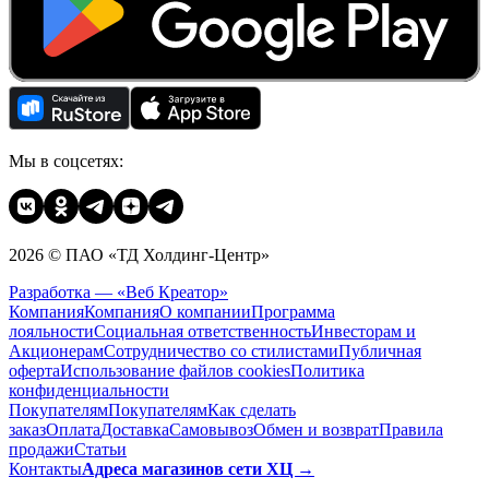
Мы в соцсетях:
2026 © ПАО «ТД Холдинг-Центр»
Разработка — «Веб Креатор»
Компания
Компания
О компании
Программа
лояльности
Социальная ответственность
Инвесторам и
Акционерам
Сотрудничество со стилистами
Публичная
оферта
Использование файлов cookies
Политика
конфиденциальности
Покупателям
Покупателям
Как сделать
заказ
Оплата
Доставка
Cамовывоз
Обмен и возврат
Правила
продажи
Статьи
Контакты
Адреса магазинов сети ХЦ →