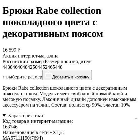
Брюки Rabe collection
шоколадного цвета с
декоративным поясом
16 599 ₽
Акция интернет-магазина
Российский размер
|
Размер производителя
44
38
46
40
48
42
50
44
52
46
54
48
↑ выберите размер
Добавить в корзину
Брюки Rabe collection шоколадного цвета с декоративным
поясом-платком. Модель имеет свободный прямой крой и
высокую посадку. Лаконичный дизайн дополнен изысканным
аксессуаром на талии. Состав: полиэстер 90%, эластан 10%
Характеристики
Код товара в интернет-магазине:
163746
Наименование в сети «ХЦ»:
MA57111150(7694)