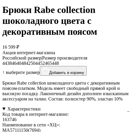
Брюки Rabe collection
шоколадного цвета с
декоративным поясом
16 599 ₽
Акция интернет-магазина
Российский размер
|
Размер производителя
44
38
46
40
48
42
50
44
52
46
54
48
↑ выберите размер
Добавить в корзину
Брюки Rabe collection шоколадного цвета с декоративным
поясом-платком. Модель имеет свободный прямой крой и
высокую посадку. Лаконичный дизайн дополнен изысканным
аксессуаром на талии. Состав: полиэстер 90%, эластан 10%
Характеристики
Код товара в интернет-магазине:
163746
Наименование в сети «ХЦ»:
MA57111150(7694)