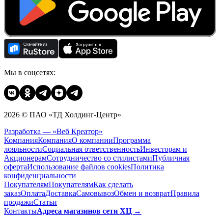
Мы в соцсетях:
2026 © ПАО «ТД Холдинг-Центр»
Разработка — «Веб Креатор»
Компания
Компания
О компании
Программа
лояльности
Социальная ответственность
Инвесторам и
Акционерам
Сотрудничество со стилистами
Публичная
оферта
Использование файлов cookies
Политика
конфиденциальности
Покупателям
Покупателям
Как сделать
заказ
Оплата
Доставка
Cамовывоз
Обмен и возврат
Правила
продажи
Статьи
Контакты
Адреса магазинов сети ХЦ →