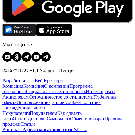
Мы в соцсетях:
2026 © ПАО «ТД Холдинг-Центр»
Разработка — «Веб Креатор»
Компания
Компания
О компании
Программа
лояльности
Социальная ответственность
Инвесторам и
Акционерам
Сотрудничество со стилистами
Публичная
оферта
Использование файлов cookies
Политика
конфиденциальности
Покупателям
Покупателям
Как сделать
заказ
Оплата
Доставка
Cамовывоз
Обмен и возврат
Правила
продажи
Статьи
Контакты
Адреса магазинов сети ХЦ →