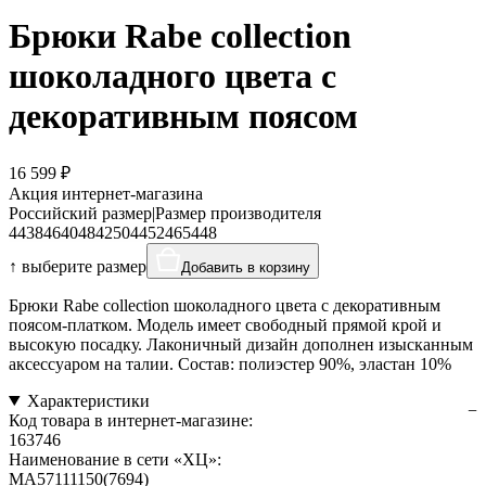
Брюки Rabe collection
шоколадного цвета с
декоративным поясом
16 599 ₽
Акция интернет-магазина
Российский размер
|
Размер производителя
44
38
46
40
48
42
50
44
52
46
54
48
↑ выберите размер
Добавить в корзину
Брюки Rabe collection шоколадного цвета с декоративным
поясом-платком. Модель имеет свободный прямой крой и
высокую посадку. Лаконичный дизайн дополнен изысканным
аксессуаром на талии. Состав: полиэстер 90%, эластан 10%
Характеристики
Код товара в интернет-магазине:
163746
Наименование в сети «ХЦ»:
MA57111150(7694)