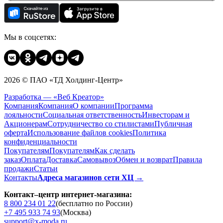
Мы в соцсетях:
2026 © ПАО «ТД Холдинг-Центр»
Разработка — «Веб Креатор»
Компания
Компания
О компании
Программа
лояльности
Социальная ответственность
Инвесторам и
Акционерам
Сотрудничество со стилистами
Публичная
оферта
Использование файлов cookies
Политика
конфиденциальности
Покупателям
Покупателям
Как сделать
заказ
Оплата
Доставка
Cамовывоз
Обмен и возврат
Правила
продажи
Статьи
Контакты
Адреса магазинов сети ХЦ →
Контакт–центр интернет-магазина:
8 800 234 01 22
(бесплатно по России)
+7 495 933 74 93
(Москва)
support@x-moda.ru