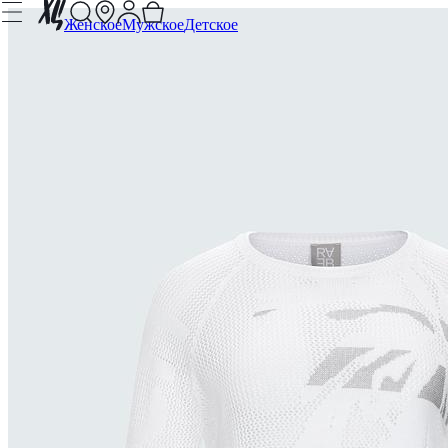
Женское
Мужское
Детское