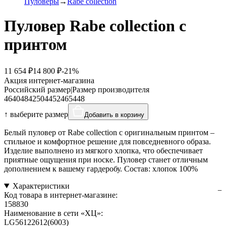
Пуловеры
Rabe collection
Пуловер Rabe collection с
принтом
11 654 ₽
14 800 ₽
-21%
Акция интернет-магазина
Российский размер
|
Размер производителя
46
40
48
42
50
44
52
46
54
48
↑ выберите размер
Добавить в корзину
Белый пуловер от Rabe collection с оригинальным принтом –
стильное и комфортное решение для повседневного образа.
Изделие выполнено из мягкого хлопка, что обеспечивает
приятные ощущения при носке. Пуловер станет отличным
дополнением к вашему гардеробу. Состав: хлопок 100%
Характеристики
Код товара в интернет-магазине:
158830
Наименование в сети «ХЦ»:
LG56122612(6003)