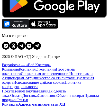
Мы в соцсетях:
2026 © ПАО «ТД Холдинг-Центр»
Разработка — «Веб Креатор»
Компания
Компания
О компании
Программа
лояльности
Социальная ответственность
Инвесторам и
Акционерам
Сотрудничество со стилистами
Публичная
оферта
Использование файлов cookies
Политика
конфиденциальности
Покупателям
Покупателям
Как сделать
заказ
Оплата
Доставка
Cамовывоз
Обмен и возврат
Правила
продажи
Статьи
Контакты
Адреса магазинов сети ХЦ →