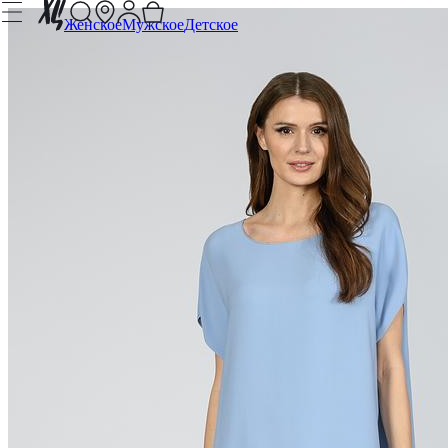
Женское
Мужское
Детское