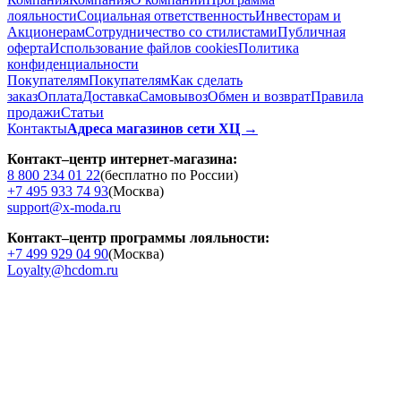
лояльности
Социальная ответственность
Инвесторам и
Акционерам
Сотрудничество со стилистами
Публичная
оферта
Использование файлов cookies
Политика
конфиденциальности
Покупателям
Покупателям
Как сделать
заказ
Оплата
Доставка
Cамовывоз
Обмен и возврат
Правила
продажи
Статьи
Контакты
Адреса магазинов сети ХЦ →
Контакт–центр интернет-магазина:
8 800 234 01 22
(бесплатно по России)
+7 495 933 74 93
(Москва)
support@x-moda.ru
Контакт–центр программы лояльности:
+7 499 929 04 90
(Москва)
Loyalty@hcdom.ru