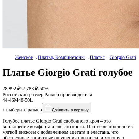
Женское
Платья, Комбинезоны
Платья
Giorgio Grati
Платье Giorgio Grati голубое
28 892 ₽
57 783 ₽
-50%
Российский размер
|
Размер производителя
44-46
M
48-50
L
↑ выберите размер
Добавить в корзину
Голубое платье Giorgio Grati свободного кроя – это
воплощение комфорта и элегантности. Платье выполнено из
мягкой вискозы с добавлением ацетата и эластана, что
обеспечивает приятные ощущения при носке и хорошую