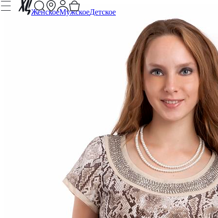
Женское
Мужское
Детское