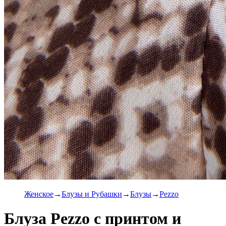
Женское
Блузы и Рубашки
Блузы
Pezzo
Блуза Pezzo с принтом и