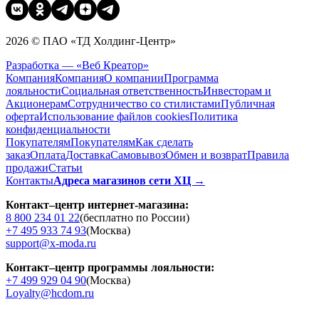
2026 © ПАО «ТД Холдинг-Центр»
Разработка — «Веб Креатор»
Компания
Компания
О компании
Программа
лояльности
Социальная ответственность
Инвесторам и
Акционерам
Сотрудничество со стилистами
Публичная
оферта
Использование файлов cookies
Политика
конфиденциальности
Покупателям
Покупателям
Как сделать
заказ
Оплата
Доставка
Cамовывоз
Обмен и возврат
Правила
продажи
Статьи
Контакты
Адреса магазинов сети ХЦ →
Контакт–центр интернет-магазина:
8 800 234 01 22
(бесплатно по России)
+7 495 933 74 93
(Москва)
support@x-moda.ru
Контакт–центр программы лояльности:
+7 499 929 04 90
(Москва)
Loyalty@hcdom.ru