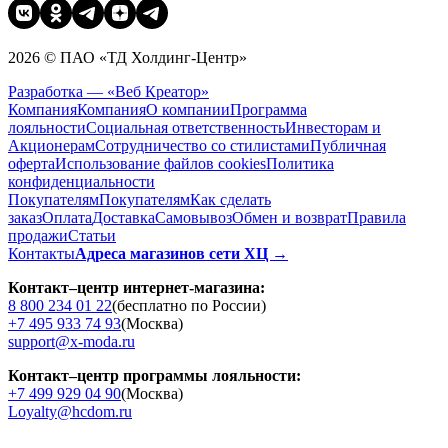
2026 © ПАО «ТД Холдинг-Центр»
Разработка — «Веб Креатор»
Компания
Компания
О компании
Программа
лояльности
Социальная ответственность
Инвесторам и
Акционерам
Сотрудничество со стилистами
Публичная
оферта
Использование файлов cookies
Политика
конфиденциальности
Покупателям
Покупателям
Как сделать
заказ
Оплата
Доставка
Cамовывоз
Обмен и возврат
Правила
продажи
Статьи
Контакты
Адреса магазинов сети ХЦ →
Контакт–центр интернет-магазина:
8 800 234 01 22
(бесплатно по России)
+7 495 933 74 93
(Москва)
support@x-moda.ru
Контакт–центр программы лояльности:
+7 499 929 04 90
(Москва)
Loyalty@hcdom.ru