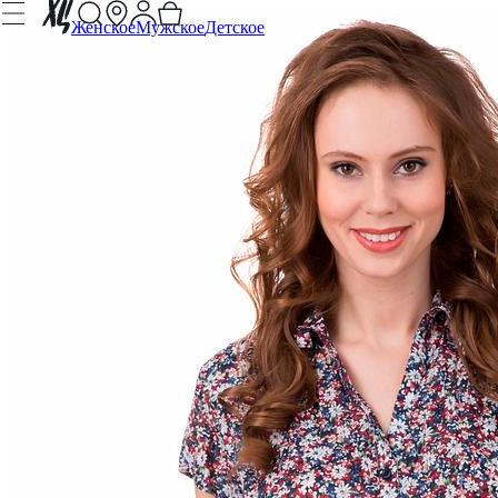
Женское
Мужское
Детское