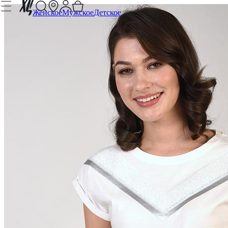
Женское
Мужское
Детское