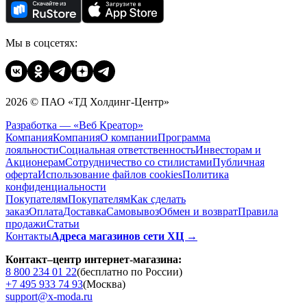
Мы в соцсетях:
2026 © ПАО «ТД Холдинг-Центр»
Разработка — «Веб Креатор»
Компания
Компания
О компании
Программа
лояльности
Социальная ответственность
Инвесторам и
Акционерам
Сотрудничество со стилистами
Публичная
оферта
Использование файлов cookies
Политика
конфиденциальности
Покупателям
Покупателям
Как сделать
заказ
Оплата
Доставка
Cамовывоз
Обмен и возврат
Правила
продажи
Статьи
Контакты
Адреса магазинов сети ХЦ →
Контакт–центр интернет-магазина:
8 800 234 01 22
(бесплатно по России)
+7 495 933 74 93
(Москва)
support@x-moda.ru