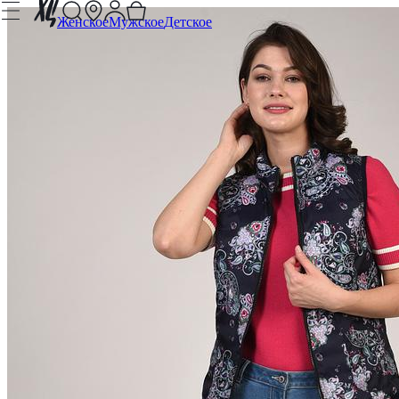
Женское
Мужское
Детское