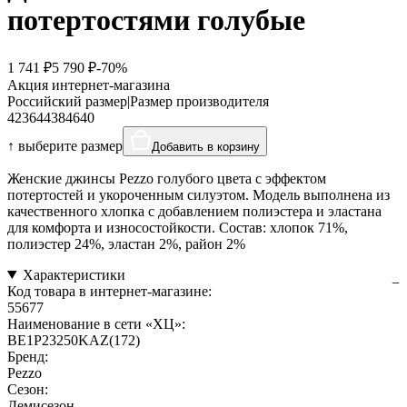
потертостями голубые
1 741 ₽
5 790 ₽
-70%
Акция интернет-магазина
Российский размер
|
Размер производителя
42
36
44
38
46
40
↑ выберите размер
Добавить в корзину
Женские джинсы Pezzo голубого цвета с эффектом
потертостей и укороченным силуэтом. Модель выполнена из
качественного хлопка с добавлением полиэстера и эластана
для комфорта и износостойкости. Состав: хлопок 71%,
полиэстер 24%, эластан 2%, район 2%
Характеристики
Код товара в интернет-магазине:
55677
Наименование в сети «ХЦ»:
BE1P23250KAZ(172)
Бренд:
Pezzo
Сезон:
Демисезон