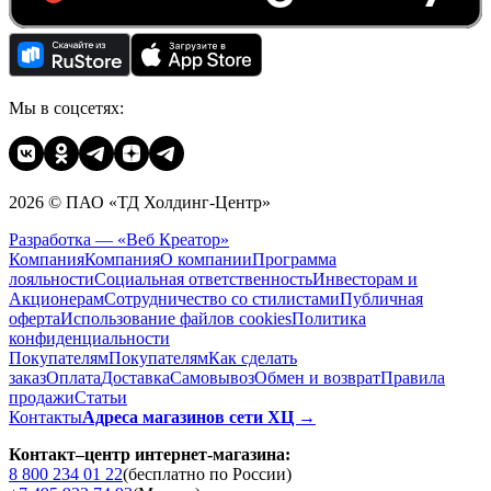
Мы в соцсетях:
2026 © ПАО «ТД Холдинг-Центр»
Разработка — «Веб Креатор»
Компания
Компания
О компании
Программа
лояльности
Социальная ответственность
Инвесторам и
Акционерам
Сотрудничество со стилистами
Публичная
оферта
Использование файлов cookies
Политика
конфиденциальности
Покупателям
Покупателям
Как сделать
заказ
Оплата
Доставка
Cамовывоз
Обмен и возврат
Правила
продажи
Статьи
Контакты
Адреса магазинов сети ХЦ →
Контакт–центр интернет-магазина:
8 800 234 01 22
(бесплатно по России)