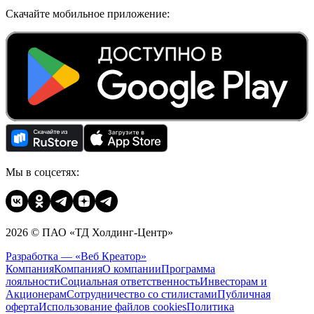
Скачайте мобильное приложение:
Мы в соцсетях:
2026 © ПАО «ТД Холдинг-Центр»
Разработка — «Веб Креатор»
Компания
Компания
О компании
Программа
лояльности
Социальная ответственность
Инвесторам и
Акционерам
Сотрудничество со стилистами
Публичная
оферта
Использование файлов cookies
Политика