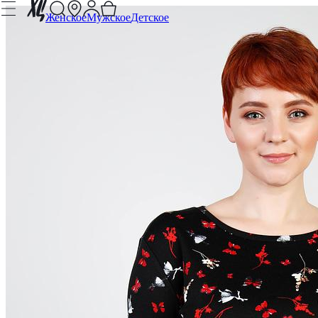
Женское
Мужское
Детское