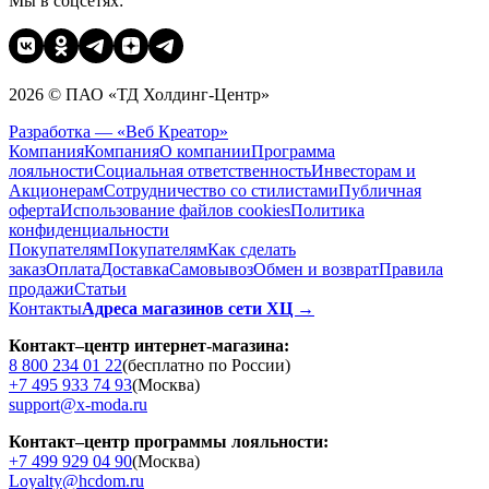
Мы в соцсетях:
2026 © ПАО «ТД Холдинг-Центр»
Разработка — «Веб Креатор»
Компания
Компания
О компании
Программа
лояльности
Социальная ответственность
Инвесторам и
Акционерам
Сотрудничество со стилистами
Публичная
оферта
Использование файлов cookies
Политика
конфиденциальности
Покупателям
Покупателям
Как сделать
заказ
Оплата
Доставка
Cамовывоз
Обмен и возврат
Правила
продажи
Статьи
Контакты
Адреса магазинов сети ХЦ →
Контакт–центр интернет-магазина:
8 800 234 01 22
(бесплатно по России)
+7 495 933 74 93
(Москва)
support@x-moda.ru
Контакт–центр программы лояльности:
+7 499 929 04 90
(Москва)
Loyalty@hcdom.ru