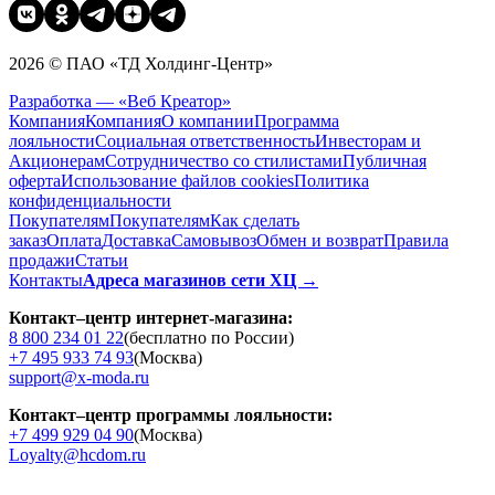
2026 © ПАО «ТД Холдинг-Центр»
Разработка — «Веб Креатор»
Компания
Компания
О компании
Программа
лояльности
Социальная ответственность
Инвесторам и
Акционерам
Сотрудничество со стилистами
Публичная
оферта
Использование файлов cookies
Политика
конфиденциальности
Покупателям
Покупателям
Как сделать
заказ
Оплата
Доставка
Cамовывоз
Обмен и возврат
Правила
продажи
Статьи
Контакты
Адреса магазинов сети ХЦ →
Контакт–центр интернет-магазина:
8 800 234 01 22
(бесплатно по России)
+7 495 933 74 93
(Москва)
support@x-moda.ru
Контакт–центр программы лояльности:
+7 499 929 04 90
(Москва)
Loyalty@hcdom.ru