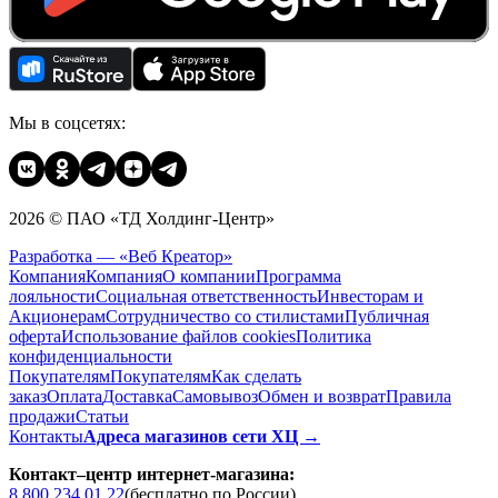
Мы в соцсетях:
2026 © ПАО «ТД Холдинг-Центр»
Разработка — «Веб Креатор»
Компания
Компания
О компании
Программа
лояльности
Социальная ответственность
Инвесторам и
Акционерам
Сотрудничество со стилистами
Публичная
оферта
Использование файлов cookies
Политика
конфиденциальности
Покупателям
Покупателям
Как сделать
заказ
Оплата
Доставка
Cамовывоз
Обмен и возврат
Правила
продажи
Статьи
Контакты
Адреса магазинов сети ХЦ →
Контакт–центр интернет-магазина:
8 800 234 01 22
(бесплатно по России)