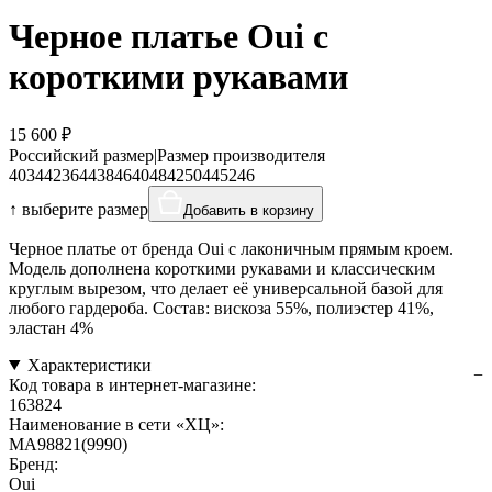
Черное платье Oui с
короткими рукавами
15 600 ₽
Российский размер
|
Размер производителя
40
34
42
36
44
38
46
40
48
42
50
44
52
46
↑ выберите размер
Добавить в корзину
Черное платье от бренда Oui с лаконичным прямым кроем.
Модель дополнена короткими рукавами и классическим
круглым вырезом, что делает её универсальной базой для
любого гардероба. Состав: вискоза 55%, полиэстер 41%,
эластан 4%
Характеристики
Код товара в интернет-магазине:
163824
Наименование в сети «ХЦ»:
MA98821(9990)
Бренд:
Oui