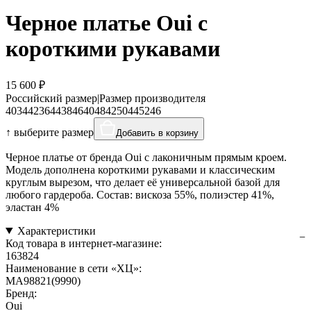
Черное платье Oui с
короткими рукавами
15 600 ₽
Российский размер
|
Размер производителя
40
34
42
36
44
38
46
40
48
42
50
44
52
46
↑ выберите размер
Добавить в корзину
Черное платье от бренда Oui с лаконичным прямым кроем.
Модель дополнена короткими рукавами и классическим
круглым вырезом, что делает её универсальной базой для
любого гардероба. Состав: вискоза 55%, полиэстер 41%,
эластан 4%
Характеристики
Код товара в интернет-магазине:
163824
Наименование в сети «ХЦ»:
MA98821(9990)
Бренд:
Oui