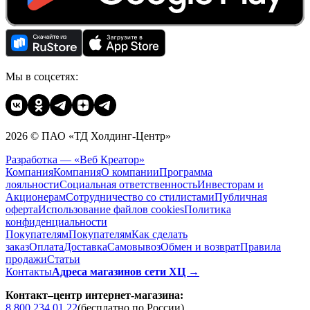
Мы в соцсетях:
2026 © ПАО «ТД Холдинг-Центр»
Разработка — «Веб Креатор»
Компания
Компания
О компании
Программа
лояльности
Социальная ответственность
Инвесторам и
Акционерам
Сотрудничество со стилистами
Публичная
оферта
Использование файлов cookies
Политика
конфиденциальности
Покупателям
Покупателям
Как сделать
заказ
Оплата
Доставка
Cамовывоз
Обмен и возврат
Правила
продажи
Статьи
Контакты
Адреса магазинов сети ХЦ →
Контакт–центр интернет-магазина:
8 800 234 01 22
(бесплатно по России)