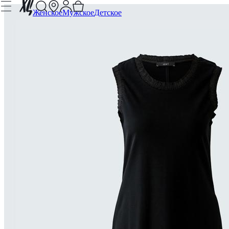
Женское
Мужское
Детское