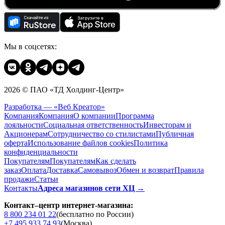
Мы в соцсетях:
2026 © ПАО «ТД Холдинг-Центр»
Разработка — «Веб Креатор»
Компания
Компания
О компании
Программа
лояльности
Социальная ответственность
Инвесторам и
Акционерам
Сотрудничество со стилистами
Публичная
оферта
Использование файлов cookies
Политика
конфиденциальности
Покупателям
Покупателям
Как сделать
заказ
Оплата
Доставка
Cамовывоз
Обмен и возврат
Правила
продажи
Статьи
Контакты
Адреса магазинов сети ХЦ →
Контакт–центр интернет-магазина:
8 800 234 01 22
(бесплатно по России)
+7 495 933 74 93
(Москва)