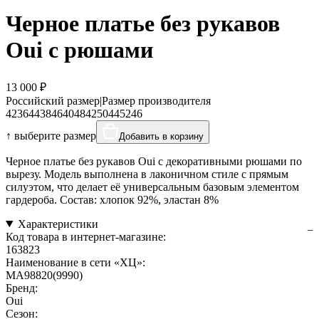
Черное платье без рукавов
Oui с рюшами
13 000 ₽
Российский размер
|
Размер производителя
42
36
44
38
46
40
48
42
50
44
52
46
↑ выберите размер
Добавить в корзину
Черное платье без рукавов Oui с декоративными рюшами по
вырезу. Модель выполнена в лаконичном стиле с прямым
силуэтом, что делает её универсальным базовым элементом
гардероба. Состав: хлопок 92%, эластан 8%
Характеристики
Код товара в интернет-магазине:
163823
Наименование в сети «ХЦ»:
MA98820(9990)
Бренд:
Oui
Сезон: