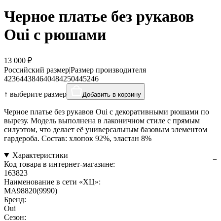
Черное платье без рукавов
Oui с рюшами
13 000 ₽
Российский размер
|
Размер производителя
42
36
44
38
46
40
48
42
50
44
52
46
↑ выберите размер
Добавить в корзину
Черное платье без рукавов Oui с декоративными рюшами по
вырезу. Модель выполнена в лаконичном стиле с прямым
силуэтом, что делает её универсальным базовым элементом
гардероба. Состав: хлопок 92%, эластан 8%
Характеристики
Код товара в интернет-магазине:
163823
Наименование в сети «ХЦ»:
MA98820(9990)
Бренд:
Oui
Сезон: