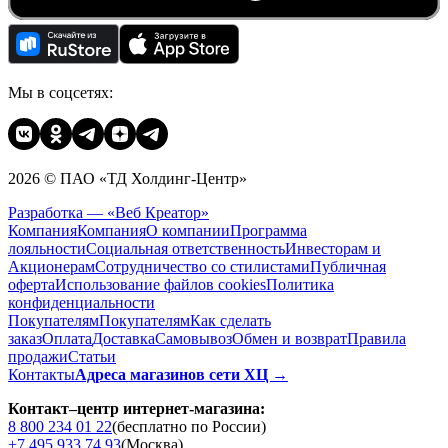
Мы в соцсетях:
2026 © ПАО «ТД Холдинг-Центр»
Разработка — «Веб Креатор»
Компания
Компания
О компании
Программа
лояльности
Социальная ответственность
Инвесторам и
Акционерам
Сотрудничество со стилистами
Публичная
оферта
Использование файлов cookies
Политика
конфиденциальности
Покупателям
Покупателям
Как сделать
заказ
Оплата
Доставка
Cамовывоз
Обмен и возврат
Правила
продажи
Статьи
Контакты
Адреса магазинов сети ХЦ →
Контакт–центр интернет-магазина:
8 800 234 01 22
(бесплатно по России)
+7 495 933 74 93
(Москва)