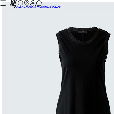
Женское
Мужское
Детское