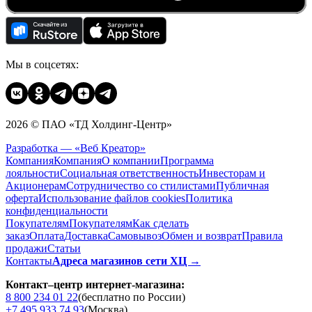
Мы в соцсетях:
2026 © ПАО «ТД Холдинг-Центр»
Разработка — «Веб Креатор»
Компания
Компания
О компании
Программа
лояльности
Социальная ответственность
Инвесторам и
Акционерам
Сотрудничество со стилистами
Публичная
оферта
Использование файлов cookies
Политика
конфиденциальности
Покупателям
Покупателям
Как сделать
заказ
Оплата
Доставка
Cамовывоз
Обмен и возврат
Правила
продажи
Статьи
Контакты
Адреса магазинов сети ХЦ →
Контакт–центр интернет-магазина:
8 800 234 01 22
(бесплатно по России)
+7 495 933 74 93
(Москва)