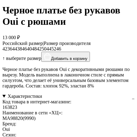
Черное платье без рукавов
Oui с рюшами
13 000 ₽
Российский размер
|
Размер производителя
42
36
44
38
46
40
48
42
50
44
52
46
↑ выберите размер
Добавить в корзину
Черное платье без рукавов Oui с декоративными рюшами по
вырезу. Модель выполнена в лаконичном стиле с прямым
силуэтом, что делает её универсальным базовым элементом
гардероба. Состав: хлопок 92%, эластан 8%
Характеристики
Код товара в интернет-магазине:
163823
Наименование в сети «ХЦ»:
MA98820(9990)
Бренд:
Oui
Сезон: