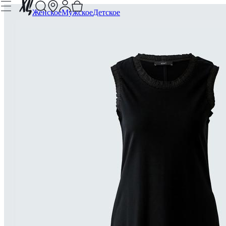
Женское
Мужское
Детское