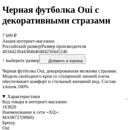
Черная футболка Oui с
декоративными стразами
7 699 ₽
Акция интернет-магазина
Российский размер
|
Размер производителя
40
34
42
36
44
38
46
40
48
42
50
44
52
46
↑ выберите размер
Добавить в корзину
Черная футболка Oui, декорированная мелкими стразами.
Модель свободного кроя со спущенной линией плеча
обеспечивает комфорт и стильный внешний вид. Состав:
хлопок 100%
Характеристики
Код товара в интернет-магазине:
163820
Наименование в сети «ХЦ»:
MA98727(9960)
Бренд:
Oui