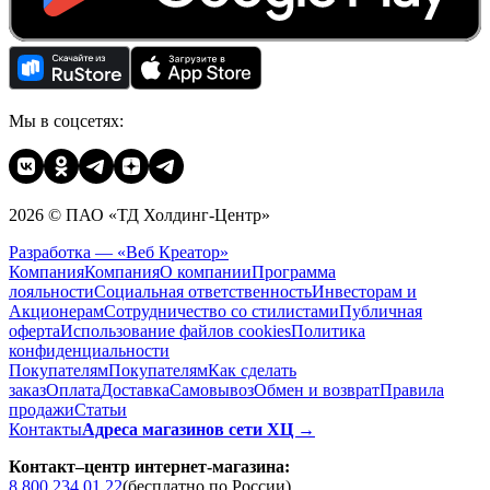
Мы в соцсетях:
2026 © ПАО «ТД Холдинг-Центр»
Разработка — «Веб Креатор»
Компания
Компания
О компании
Программа
лояльности
Социальная ответственность
Инвесторам и
Акционерам
Сотрудничество со стилистами
Публичная
оферта
Использование файлов cookies
Политика
конфиденциальности
Покупателям
Покупателям
Как сделать
заказ
Оплата
Доставка
Cамовывоз
Обмен и возврат
Правила
продажи
Статьи
Контакты
Адреса магазинов сети ХЦ →
Контакт–центр интернет-магазина:
8 800 234 01 22
(бесплатно по России)