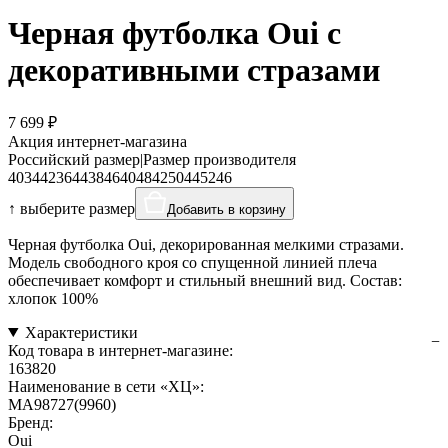
Черная футболка Oui с
декоративными стразами
7 699 ₽
Акция интернет-магазина
Российский размер
|
Размер производителя
40
34
42
36
44
38
46
40
48
42
50
44
52
46
↑ выберите размер
Добавить в корзину
Черная футболка Oui, декорированная мелкими стразами.
Модель свободного кроя со спущенной линией плеча
обеспечивает комфорт и стильный внешний вид. Состав:
хлопок 100%
Характеристики
Код товара в интернет-магазине:
163820
Наименование в сети «ХЦ»:
MA98727(9960)
Бренд:
Oui