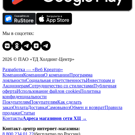
Мы в соцсетях:
2026 © ПАО «ТД Холдинг-Центр»
Разработка — «Веб Креатор»
Компания
Компания
О компании
Программа
лояльности
Социальная ответственность
Инвесторам и
Акционерам
Сотрудничество со стилистами
Публичная
оферта
Использование файлов cookies
Политика
конфиденциальности
Покупателям
Покупателям
Как сделать
заказ
Оплата
Доставка
Cамовывоз
Обмен и возврат
Правила
продажи
Статьи
Контакты
Адреса магазинов сети ХЦ →
Контакт–центр интернет-магазина:
8 800 234 01 22
(бесплатно по России)