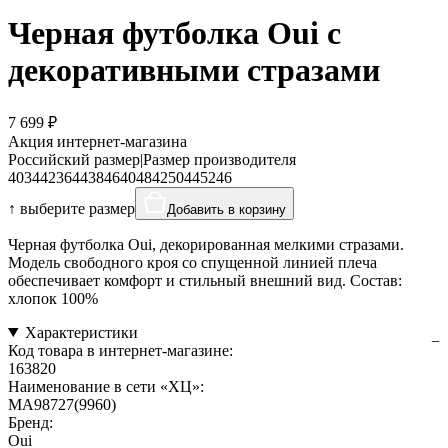
Черная футболка Oui с
декоративными стразами
7 699 ₽
Акция интернет-магазина
Российский размер
|
Размер производителя
40
34
42
36
44
38
46
40
48
42
50
44
52
46
↑ выберите размер
Добавить в корзину
Черная футболка Oui, декорированная мелкими стразами.
Модель свободного кроя со спущенной линией плеча
обеспечивает комфорт и стильный внешний вид. Состав:
хлопок 100%
Характеристики
Код товара в интернет-магазине:
163820
Наименование в сети «ХЦ»:
MA98727(9960)
Бренд:
Oui