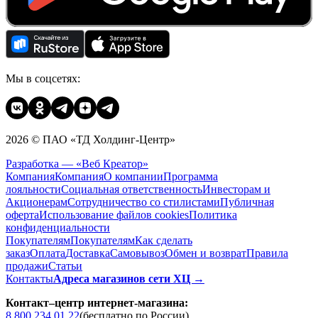
Мы в соцсетях:
2026 © ПАО «ТД Холдинг-Центр»
Разработка — «Веб Креатор»
Компания
Компания
О компании
Программа
лояльности
Социальная ответственность
Инвесторам и
Акционерам
Сотрудничество со стилистами
Публичная
оферта
Использование файлов cookies
Политика
конфиденциальности
Покупателям
Покупателям
Как сделать
заказ
Оплата
Доставка
Cамовывоз
Обмен и возврат
Правила
продажи
Статьи
Контакты
Адреса магазинов сети ХЦ →
Контакт–центр интернет-магазина:
8 800 234 01 22
(бесплатно по России)