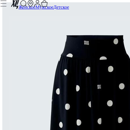
Женское
Мужское
Детское