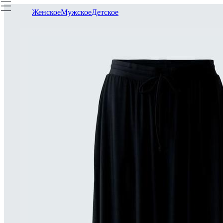
Женское
Мужское
Детское