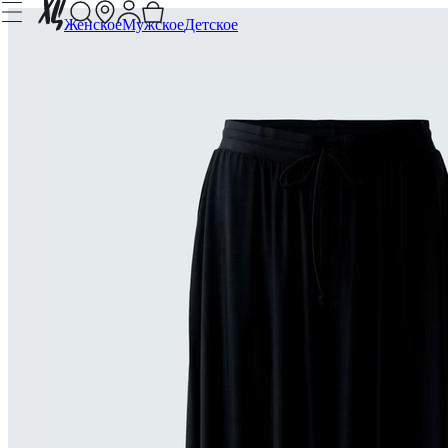
Женское
Мужское
Детское