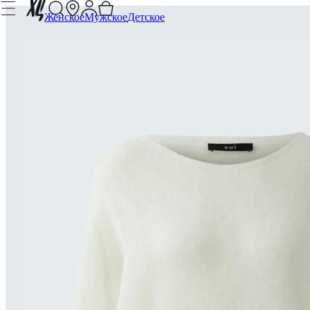
Женское
Мужское
Детское