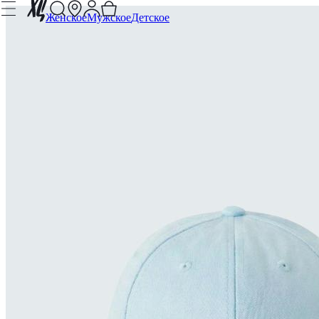
Женское
Мужское
Детское