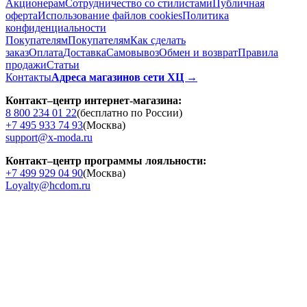
Акционерам
Сотрудничество со стилистами
Публичная
оферта
Использование файлов cookies
Политика
конфиденциальности
Покупателям
Покупателям
Как сделать
заказ
Оплата
Доставка
Cамовывоз
Обмен и возврат
Правила
продажи
Статьи
Контакты
Адреса магазинов сети ХЦ →
Контакт–центр интернет-магазина:
8 800 234 01 22
(бесплатно по России)
+7 495 933 74 93
(Москва)
support@x-moda.ru
Контакт–центр программы лояльности:
+7 499 929 04 90
(Москва)
Loyalty@hcdom.ru