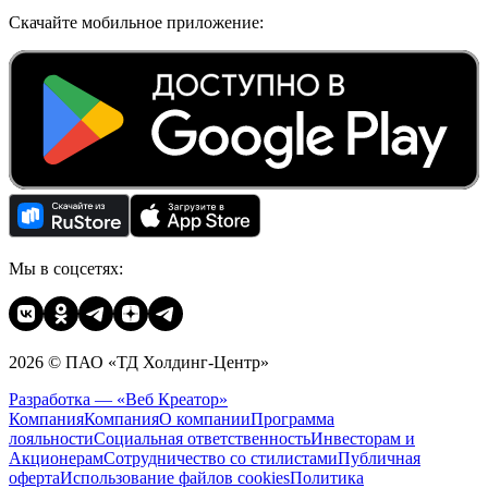
Скачайте мобильное приложение:
Мы в соцсетях:
2026 © ПАО «ТД Холдинг-Центр»
Разработка — «Веб Креатор»
Компания
Компания
О компании
Программа
лояльности
Социальная ответственность
Инвесторам и
Акционерам
Сотрудничество со стилистами
Публичная
оферта
Использование файлов cookies
Политика