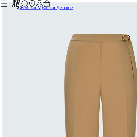
Женское
Мужское
Детское