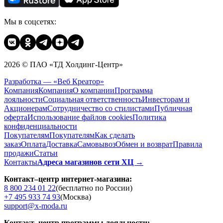
Мы в соцсетях:
2026 © ПАО «ТД Холдинг-Центр»
Разработка — «Веб Креатор»
Компания
Компания
О компании
Программа
лояльности
Социальная ответственность
Инвесторам и
Акционерам
Сотрудничество со стилистами
Публичная
оферта
Использование файлов cookies
Политика
конфиденциальности
Покупателям
Покупателям
Как сделать
заказ
Оплата
Доставка
Cамовывоз
Обмен и возврат
Правила
продажи
Статьи
Контакты
Адреса магазинов сети ХЦ →
Контакт–центр интернет-магазина:
8 800 234 01 22
(бесплатно по России)
+7 495 933 74 93
(Москва)
support@x-moda.ru
Контакт–центр программы лояльности: