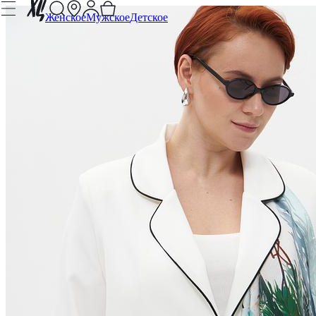
Женское
Мужское
Детское