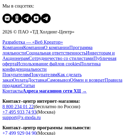
Мы в соцсетях:
2026 © ПАО «ТД Холдинг-Центр»
Разработка — «Веб Креатор»
Компания
Компания
О компании
Программа
лояльности
Социальная ответственность
Инвесторам и
Акционерам
Сотрудничество со стилистами
Публичная
оферта
Использование файлов cookies
Политика
конфиденциальности
Покупателям
Покупателям
Как сделать
заказ
Оплата
Доставка
Cамовывоз
Обмен и возврат
Правила
продажи
Статьи
Контакты
Адреса магазинов сети ХЦ →
Контакт–центр интернет-магазина:
8 800 234 01 22
(бесплатно по России)
+7 495 933 74 93
(Москва)
support@x-moda.ru
Контакт–центр программы лояльности:
+7 499 929 04 90
(Москва)