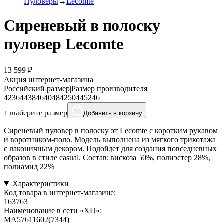
Пуловеры
Lecomte
Сиреневый в полоску
пуловер Lecomte
13 599 ₽
Акция интернет-магазина
Российский размер
|
Размер производителя
42
36
44
38
46
40
48
42
50
44
52
46
↑ выберите размер
Добавить в корзину
Сиреневый пуловер в полоску от Lecomte с коротким рукавом
и воротником-поло. Модель выполнена из мягкого трикотажа
с лаконичным декором. Подойдет для создания повседневных
образов в стиле casual. Состав: вискоза 50%, полиэстер 28%,
полиамид 22%
Характеристики
Код товара в интернет-магазине:
163763
Наименование в сети «ХЦ»:
MA57611602(7344)