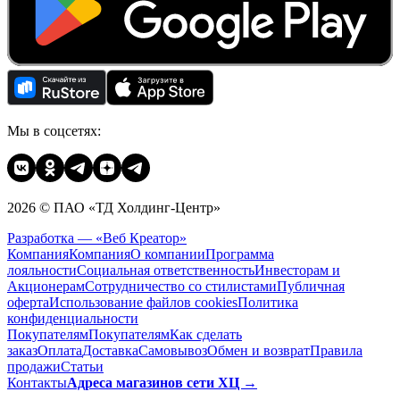
Мы в соцсетях:
2026 © ПАО «ТД Холдинг-Центр»
Разработка — «Веб Креатор»
Компания
Компания
О компании
Программа
лояльности
Социальная ответственность
Инвесторам и
Акционерам
Сотрудничество со стилистами
Публичная
оферта
Использование файлов cookies
Политика
конфиденциальности
Покупателям
Покупателям
Как сделать
заказ
Оплата
Доставка
Cамовывоз
Обмен и возврат
Правила
продажи
Статьи
Контакты
Адреса магазинов сети ХЦ →