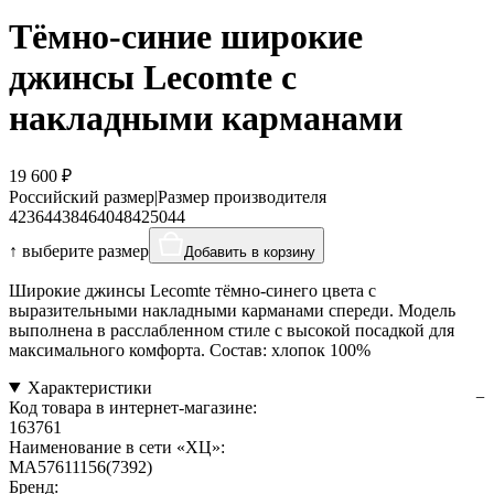
Тёмно-синие широкие
джинсы Lecomte с
накладными карманами
19 600 ₽
Российский размер
|
Размер производителя
42
36
44
38
46
40
48
42
50
44
↑ выберите размер
Добавить в корзину
Широкие джинсы Lecomte тёмно-синего цвета с
выразительными накладными карманами спереди. Модель
выполнена в расслабленном стиле с высокой посадкой для
максимального комфорта. Состав: хлопок 100%
Характеристики
Код товара в интернет-магазине:
163761
Наименование в сети «ХЦ»:
MA57611156(7392)
Бренд: