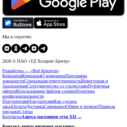
Мы в соцсетях:
2026 © ПАО «ТД Холдинг-Центр»
Разработка — «Веб Креатор»
Компания
Компания
О компании
Программа
лояльности
Социальная ответственность
Инвесторам и
Акционерам
Сотрудничество со стилистами
Публичная
оферта
Использование файлов cookies
Политика
конфиденциальности
Покупателям
Покупателям
Как сделать
заказ
Оплата
Доставка
Cамовывоз
Обмен и возврат
Правила
продажи
Статьи
Контакты
Адреса магазинов сети ХЦ →
Контакт–центр интернет-магазина: