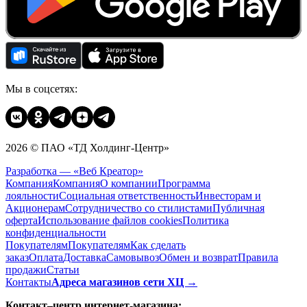
Мы в соцсетях:
2026 © ПАО «ТД Холдинг-Центр»
Разработка — «Веб Креатор»
Компания
Компания
О компании
Программа
лояльности
Социальная ответственность
Инвесторам и
Акционерам
Сотрудничество со стилистами
Публичная
оферта
Использование файлов cookies
Политика
конфиденциальности
Покупателям
Покупателям
Как сделать
заказ
Оплата
Доставка
Cамовывоз
Обмен и возврат
Правила
продажи
Статьи
Контакты
Адреса магазинов сети ХЦ →
Контакт–центр интернет-магазина: