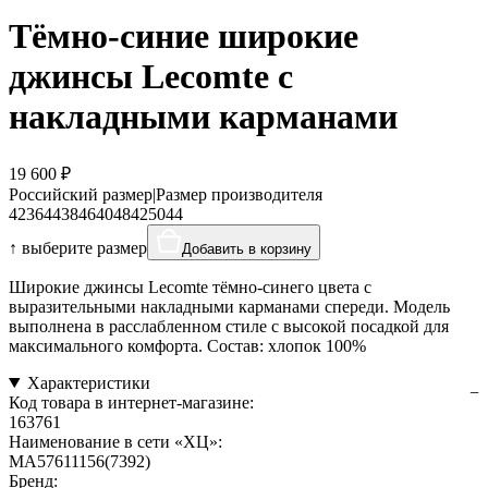
Тёмно-синие широкие
джинсы Lecomte с
накладными карманами
19 600 ₽
Российский размер
|
Размер производителя
42
36
44
38
46
40
48
42
50
44
↑ выберите размер
Добавить в корзину
Широкие джинсы Lecomte тёмно-синего цвета с
выразительными накладными карманами спереди. Модель
выполнена в расслабленном стиле с высокой посадкой для
максимального комфорта. Состав: хлопок 100%
Характеристики
Код товара в интернет-магазине:
163761
Наименование в сети «ХЦ»:
MA57611156(7392)
Бренд: