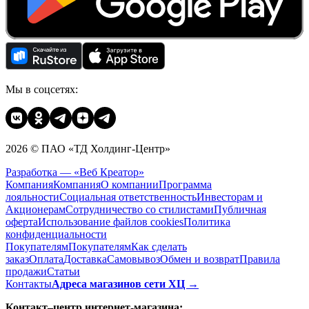
Мы в соцсетях:
2026 © ПАО «ТД Холдинг-Центр»
Разработка — «Веб Креатор»
Компания
Компания
О компании
Программа
лояльности
Социальная ответственность
Инвесторам и
Акционерам
Сотрудничество со стилистами
Публичная
оферта
Использование файлов cookies
Политика
конфиденциальности
Покупателям
Покупателям
Как сделать
заказ
Оплата
Доставка
Cамовывоз
Обмен и возврат
Правила
продажи
Статьи
Контакты
Адреса магазинов сети ХЦ →
Контакт–центр интернет-магазина: