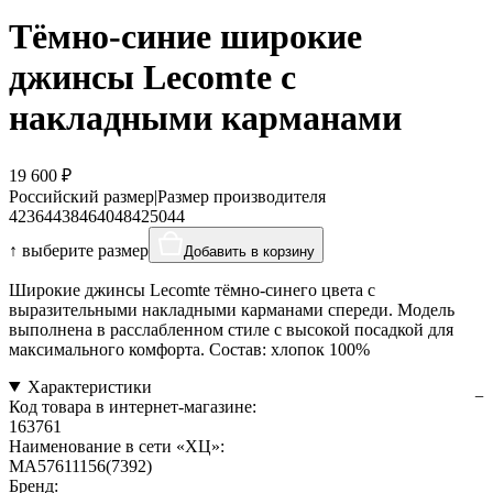
Тёмно-синие широкие
джинсы Lecomte с
накладными карманами
19 600 ₽
Российский размер
|
Размер производителя
42
36
44
38
46
40
48
42
50
44
↑ выберите размер
Добавить в корзину
Широкие джинсы Lecomte тёмно-синего цвета с
выразительными накладными карманами спереди. Модель
выполнена в расслабленном стиле с высокой посадкой для
максимального комфорта. Состав: хлопок 100%
Характеристики
Код товара в интернет-магазине:
163761
Наименование в сети «ХЦ»:
MA57611156(7392)
Бренд: