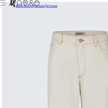
Женское
Мужское
Детское