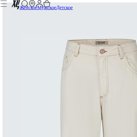
Женское
Мужское
Детское