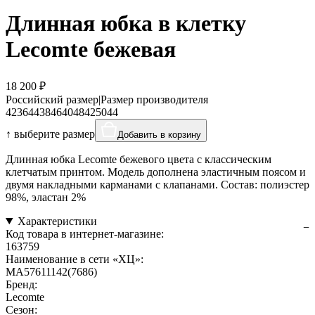
Длинная юбка в клетку
Lecomte бежевая
18 200 ₽
Российский размер
|
Размер производителя
42
36
44
38
46
40
48
42
50
44
↑ выберите размер
Добавить в корзину
Длинная юбка Lecomte бежевого цвета с классическим
клетчатым принтом. Модель дополнена эластичным поясом и
двумя накладными карманами с клапанами. Состав: полиэстер
98%, эластан 2%
Характеристики
Код товара в интернет-магазине:
163759
Наименование в сети «ХЦ»:
MA57611142(7686)
Бренд:
Lecomte
Сезон: