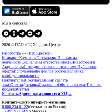
Мы в соцсетях:
2026 © ПАО «ТД Холдинг-Центр»
Разработка — «Веб Креатор»
Компания
Компания
О компании
Программа
лояльности
Социальная ответственность
Инвесторам и
Акционерам
Сотрудничество со стилистами
Публичная
оферта
Использование файлов cookies
Политика
конфиденциальности
Покупателям
Покупателям
Как сделать
заказ
Оплата
Доставка
Cамовывоз
Обмен и возврат
Правила
продажи
Статьи
Контакты
Адреса магазинов сети ХЦ →
Контакт–центр интернет-магазина:
8 800 234 01 22
(бесплатно по России)
+7 495 933 74 93
(Москва)