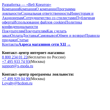
Разработка — «Веб Креатор»
Компания
Компания
О компании
Программа
лояльности
Социальная ответственность
Инвесторам и
Акционерам
Сотрудничество со стилистами
Публичная
оферта
Использование файлов cookies
Политика
конфиденциальности
Покупателям
Покупателям
Как сделать
заказ
Оплата
Доставка
Cамовывоз
Обмен и возврат
Правила
продажи
Статьи
Контакты
Адреса магазинов сети ХЦ →
Контакт–центр интернет-магазина:
8 800 234 01 22
(бесплатно по России)
+7 495 933 74 93
(Москва)
support@x-moda.ru
Контакт–центр программы лояльности:
+7 499 929 04 90
(Москва)
Loyalty@hcdom.ru