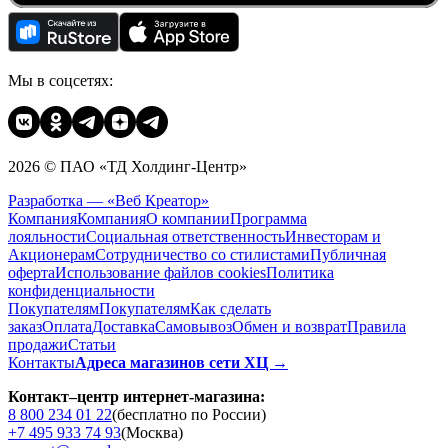
Мы в соцсетях:
2026 © ПАО «ТД Холдинг-Центр»
Разработка — «Веб Креатор»
Компания
Компания
О компании
Программа
лояльности
Социальная ответственность
Инвесторам и
Акционерам
Сотрудничество со стилистами
Публичная
оферта
Использование файлов cookies
Политика
конфиденциальности
Покупателям
Покупателям
Как сделать
заказ
Оплата
Доставка
Cамовывоз
Обмен и возврат
Правила
продажи
Статьи
Контакты
Адреса магазинов сети ХЦ →
Контакт–центр интернет-магазина:
8 800 234 01 22
(бесплатно по России)
+7 495 933 74 93
(Москва)