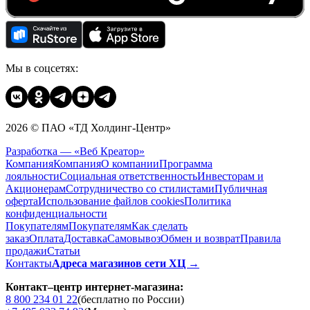
Мы в соцсетях:
2026 © ПАО «ТД Холдинг-Центр»
Разработка — «Веб Креатор»
Компания
Компания
О компании
Программа
лояльности
Социальная ответственность
Инвесторам и
Акционерам
Сотрудничество со стилистами
Публичная
оферта
Использование файлов cookies
Политика
конфиденциальности
Покупателям
Покупателям
Как сделать
заказ
Оплата
Доставка
Cамовывоз
Обмен и возврат
Правила
продажи
Статьи
Контакты
Адреса магазинов сети ХЦ →
Контакт–центр интернет-магазина:
8 800 234 01 22
(бесплатно по России)